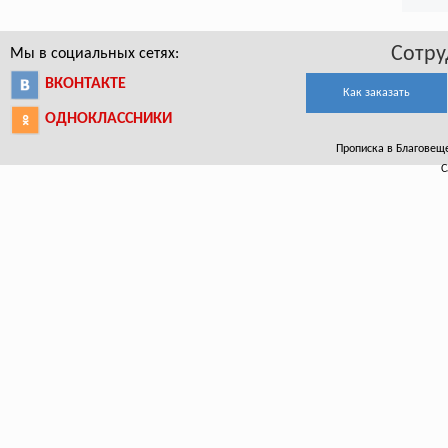
Сотру
Мы в социальных сетях:
ВКОНТАКТЕ
Как заказать
ОДНОКЛАССНИКИ
Прописка в Благовещен
С