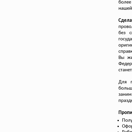
более
нашей
Сдела
прово
без с
госу
ориги
справ
Вы жи
Федер
стане
Для п
больш
заним
празд
Пропи
Полу
Офор