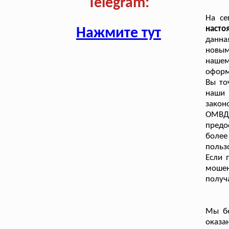
Telegram:
На се
наст
Нажмите тут
данна
новым
нашем
оформ
Вы то
наши
закон
ОМВД 
предо
боле
польз
Если 
мошен
получ
Мы бе
оказа