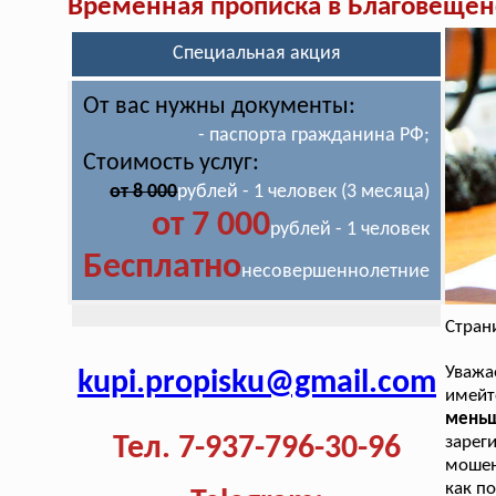
Временная прописка в Благовещен
Специальная акция
От вас нужны документы:
- паспорта гражданина РФ;
Стоимость услуг:
от 8 000
рублей - 1 человек (3 месяца)
от 7 000
рублей - 1 человек
Бесплатно
несовершеннолетние
Стран
Уважа
kupi.propisku@gmail.com
имей
мень
Тел. 7-937-796-30-96
зарег
мошен
как по